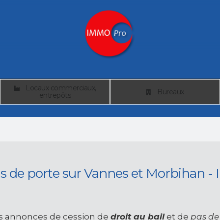
Locaux commerciaux,
Bureaux
entrepôts
pas de porte sur Vannes et Morbihan -
s annonces de cession de
droit au bail
et de
pas de