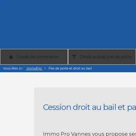
Fonds de commerce
Droits au bail, pas de porte
Vous êtes ici :
ImmoPro
>
Pas de porte et droit au bail
Cession droit au bail et 
Immo Pro Vannes vous propose se