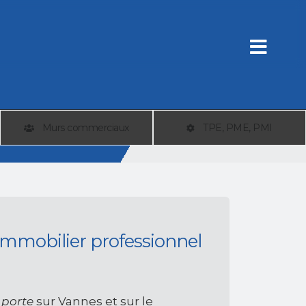
Murs commerciaux
TPE, PME, PMI
 Immobilier professionnel
 porte
sur Vannes et sur le