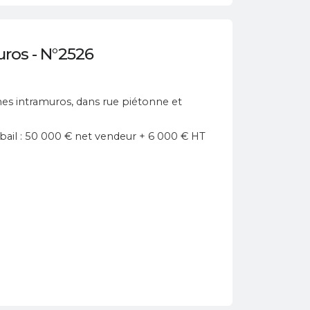
ros - N°2526
nes intramuros, dans
rue piétonne
et
u bail : 50 000 € net vendeur + 6 000 € HT